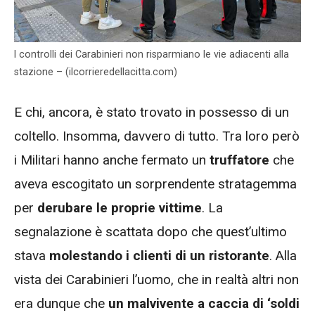
I controlli dei Carabinieri non risparmiano le vie adiacenti alla
stazione – (ilcorrieredellacitta.com)
E chi, ancora, è stato trovato in possesso di un
coltello. Insomma, davvero di tutto. Tra loro però
i Militari hanno anche fermato un
truffatore
che
aveva escogitato un sorprendente stratagemma
per
derubare le proprie vittime
. La
segnalazione è scattata dopo che quest’ultimo
stava
molestando i clienti di un ristorante
. Alla
vista dei Carabinieri l’uomo, che in realtà altri non
era dunque che
un malvivente a caccia di ‘soldi