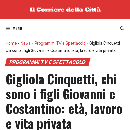
Vai
al
contenuto
MENU
Home
»
News
»
Programmi TV e Spettacolo
»
Gigliola Cinquetti,
chi sono i figli Giovanni e Costantino: età, lavoro e vita privata
PROGRAMMI TV E SPETTACOLO
Gigliola Cinquetti, chi
sono i figli Giovanni e
Costantino: età, lavoro
e vita privata