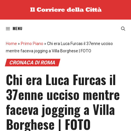
Vai
al
contenuto
MENU
Home
»
Primo Piano
»
Chi era Luca Furcas il 37enne ucciso
mentre faceva jogging a Villa Borghese | FOTO
CRONACA DI ROMA
Chi era Luca Furcas il
37enne ucciso mentre
faceva jogging a Villa
Borghese | FOTO