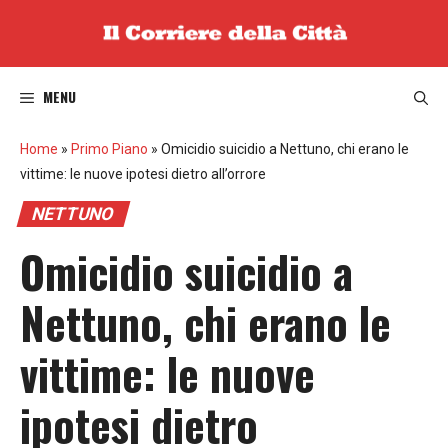
Vai
al
contenuto
MENU
Home
»
Primo Piano
»
Omicidio suicidio a Nettuno, chi erano le
vittime: le nuove ipotesi dietro all’orrore
NETTUNO
Omicidio suicidio a
Nettuno, chi erano le
vittime: le nuove
ipotesi dietro