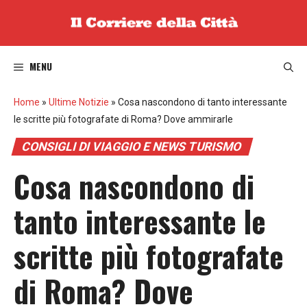
Vai
al
contenuto
MENU
Home
»
Ultime Notizie
»
Cosa nascondono di tanto interessante
le scritte più fotografate di Roma? Dove ammirarle
CONSIGLI DI VIAGGIO E NEWS TURISMO
Cosa nascondono di
tanto interessante le
scritte più fotografate
di Roma? Dove