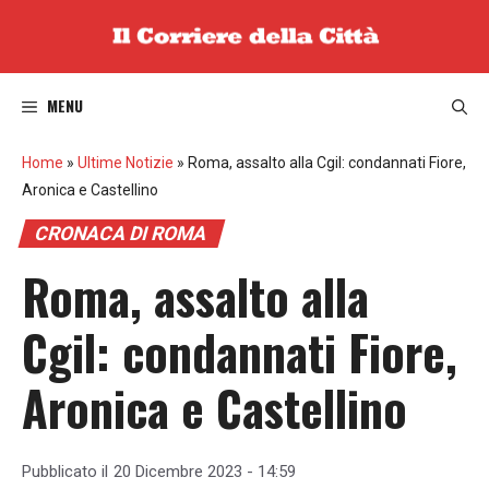
Vai
al
contenuto
MENU
Home
»
Ultime Notizie
»
Roma, assalto alla Cgil: condannati Fiore,
Aronica e Castellino
CRONACA DI ROMA
Roma, assalto alla
Cgil: condannati Fiore,
Aronica e Castellino
Pubblicato il
20 Dicembre 2023 - 14:59