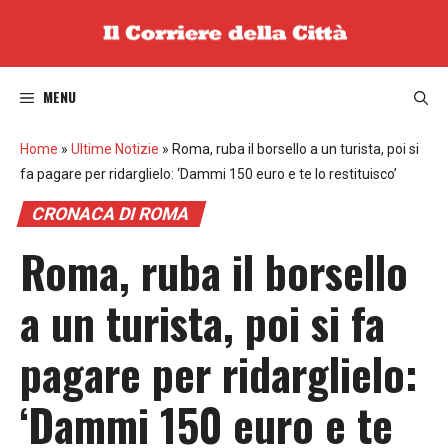
Vai
al
contenuto
MENU
Home
»
Ultime Notizie
»
Roma, ruba il borsello a un turista, poi si
fa pagare per ridarglielo: ‘Dammi 150 euro e te lo restituisco’
CRONACA DI ROMA
Roma, ruba il borsello
a un turista, poi si fa
pagare per ridarglielo:
‘Dammi 150 euro e te