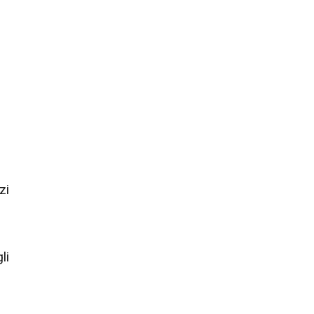
zi
li