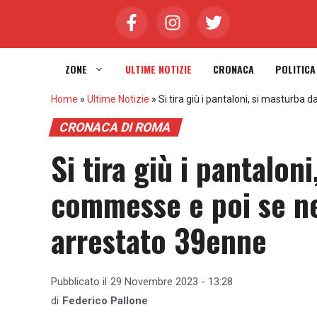
Vai
al
contenuto
ZONE
ULTIME NOTIZIE
CRONACA
POLITICA
Home
»
Ultime Notizie
»
Si tira giù i pantaloni, si masturba
CRONACA DI ROMA
Si tira giù i pantalon
commesse e poi se ne
arrestato 39enne
Pubblicato il
29 Novembre 2023 - 13:28
di
Federico Pallone