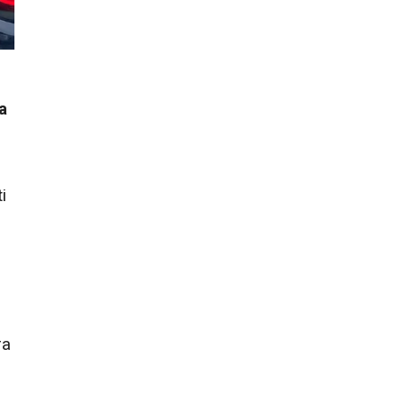
a
i
ra