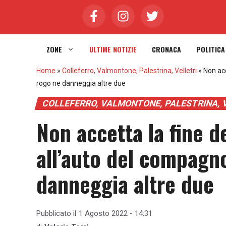
Vai
al
contenuto
ZONE
ULTIME NOTIZIE
CRONACA
POLITICA
Home
»
Colleferro, Valmontone, Palestrina, Velletri
»
Non acc
rogo ne danneggia altre due
COLLEFERRO, VALMONTONE, PALESTRINA, 
Non accetta la fine d
all’auto del compagno
danneggia altre due
Pubblicato il
1 Agosto 2022 - 14:31