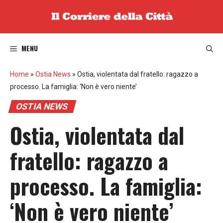
Vai
al
contenuto
MENU
Home
»
Ostia News
»
Ostia, violentata dal fratello: ragazzo a
processo. La famiglia: ‘Non è vero niente’
OSTIA NEWS
Ostia, violentata dal
fratello: ragazzo a
processo. La famiglia:
‘Non è vero niente’