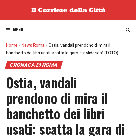
Vai
al
contenuto
MENU
Home
»
News Roma
»
Ostia, vandali prendono di mira il
banchetto dei libri usati: scatta la gara di solidarietà (FOTO)
CRONACA DI ROMA
Ostia, vandali
prendono di mira il
banchetto dei libri
usati: scatta la gara di