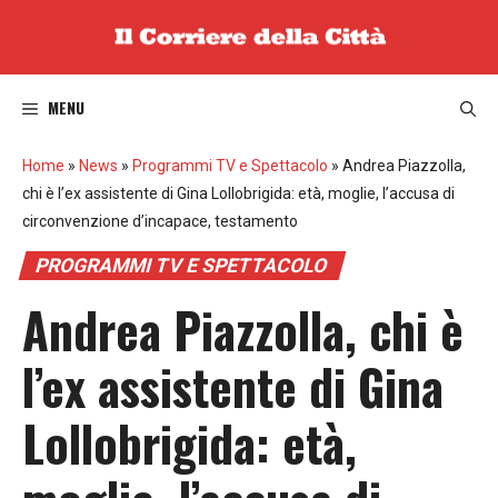
Vai
al
contenuto
MENU
Home
»
News
»
Programmi TV e Spettacolo
»
Andrea Piazzolla,
chi è l’ex assistente di Gina Lollobrigida: età, moglie, l’accusa di
circonvenzione d’incapace, testamento
PROGRAMMI TV E SPETTACOLO
Andrea Piazzolla, chi è
l’ex assistente di Gina
Lollobrigida: età,