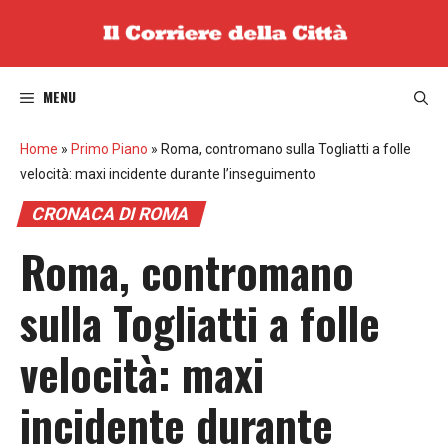
Vai
al
contenuto
MENU
Home
»
Primo Piano
»
Roma, contromano sulla Togliatti a folle
velocità: maxi incidente durante l’inseguimento
CRONACA DI ROMA
Roma, contromano
sulla Togliatti a folle
velocità: maxi
incidente durante