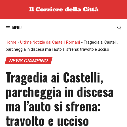
Vai
al
contenuto
MENU
Home
»
Ultime Notizie dai Castelli Romani
»
Tragedia ai Castelli,
parcheggia in discesa ma l’auto si sfrena: travolto e ucciso
NEWS CIAMPINO
Tragedia ai Castelli,
parcheggia in discesa
ma l’auto si sfrena:
travolto e ucciso