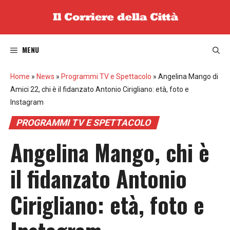
Vai
al
contenuto
MENU
Home
»
News
»
Programmi TV e Spettacolo
»
Angelina Mango di
Amici 22, chi è il fidanzato Antonio Cirigliano: età, foto e
Instagram
PROGRAMMI TV E SPETTACOLO
Angelina Mango, chi è
il fidanzato Antonio
Cirigliano: età, foto e