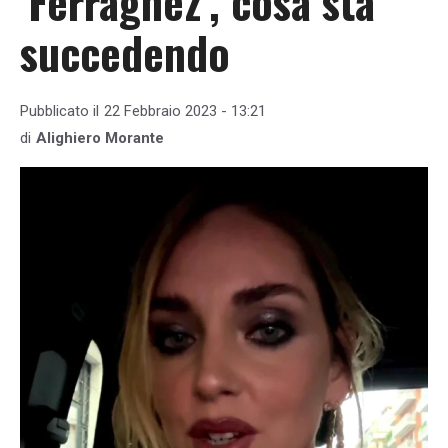
‘Ferragnez’, cosa sta
succedendo
Pubblicato il
22 Febbraio 2023 - 13:21
di
Alighiero Morante