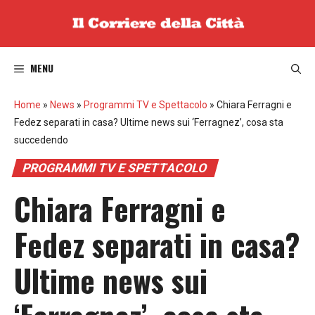
Vai
al
contenuto
MENU
Home
»
News
»
Programmi TV e Spettacolo
»
Chiara Ferragni e
Fedez separati in casa? Ultime news sui ‘Ferragnez’, cosa sta
succedendo
PROGRAMMI TV E SPETTACOLO
Chiara Ferragni e
Fedez separati in casa?
Ultime news sui