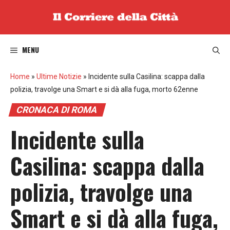
Vai
al
contenuto
MENU
Home
»
Ultime Notizie
»
Incidente sulla Casilina: scappa dalla
polizia, travolge una Smart e si dà alla fuga, morto 62enne
CRONACA DI ROMA
Incidente sulla
Casilina: scappa dalla
polizia, travolge una
Smart e si dà alla fuga,